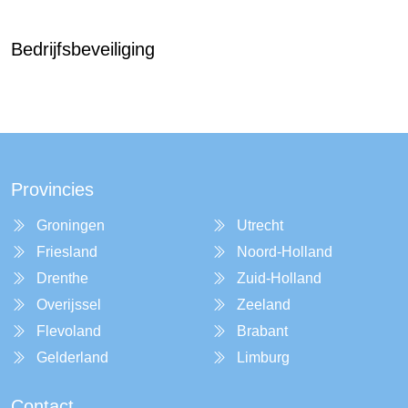
Bedrijfsbeveiliging
Provincies
Groningen
Utrecht
Friesland
Noord-Holland
Drenthe
Zuid-Holland
Overijssel
Zeeland
Flevoland
Brabant
Gelderland
Limburg
Contact