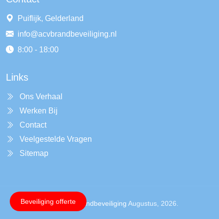
Puiflijk, Gelderland
info@acvbrandbeveiliging.nl
8:00 - 18:00
Links
Ons Verhaal
Werken Bij
Contact
Veelgestelde Vragen
Sitemap
Beveiliging offerte
Copyright ©
Acvbrandbeveiliging
Augustus, 2026.