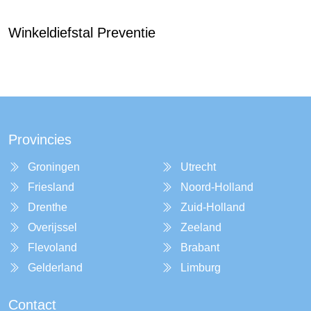
Winkeldiefstal Preventie
Provincies
Groningen
Utrecht
Friesland
Noord-Holland
Drenthe
Zuid-Holland
Overijssel
Zeeland
Flevoland
Brabant
Gelderland
Limburg
Contact